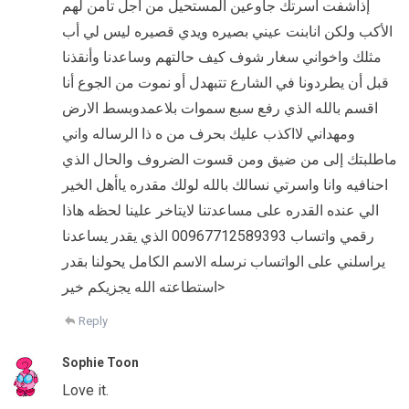
إذاشفت اسرتك جاوعين المستحيل من اجل تامن لهم
الأكب ولكن انابنت عيني بصيره ويدي قصيره ليس لي أب
مثلك واخواني سغار شوف كيف حالتهم وساعدنا وأنقذنا
قبل أن يطردونا في الشارع تتبهدل أو نموت من الجوع أنا
اقسم بالله الذي رفع سبع سموات بلاعمدوبسط الارض
ومهداني لااكذب عليك بحرف من ه ذا الرساله واني
ماطلبتك إلى من ضيق ومن قسوت الضروف والحال الذي
احنافيه وانا واسرتي نسالك بالله لولك مقدره ﻳﺎﺃﻫﻞ ﺍﻟﺨﻴﺮ
ﺍﻟﻲ ﻋﻨﺪﻩ ﺍﻟﻘﺪﺭﻩ ﻋﻠﻰ ﻣﺴﺎﻋﺪﺗﻨﺎ لايتاخر علينا لحظه هاذا
رقمي واتساب 00967712589393 الذي يقدر يساعدنا
يراسلني على الواتساب نرسله الاسم الكامل يحولنا بقدر
استطاعته الله يجزيكم خير>
Reply
Sophie Toon
Love it.