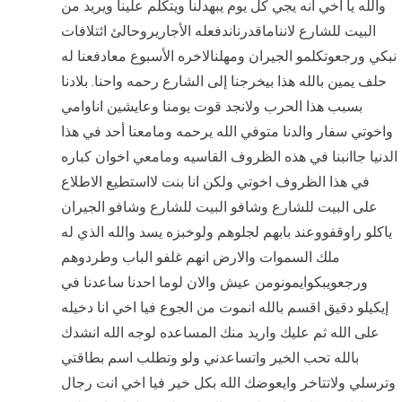
والله يا اخي انه يجي كل يوم يبهدلنا ويتكلم علينا ويريد من
البيت للشارع لانناماقدرناندفعله الأجاريروحالئ ائتلافات
نبكي ورجعوتكلمو الجيران ومهلنالاخره الأسبوع معادفعنا له
حلف يمين بالله هذا بيخرجنا إلى الشارع رحمه واحنا. بلادنا
بسبب هذا الحرب ولانجد قوت يومنا وعايشين اناوامي
واخوتي سفار والدنا متوفي الله يرحمه ومامعنا أحد في هذا
الدنيا جاانبنا في هذه الظروف القاسيه ومامعي اخوان كباره
في هذا الظروف اخوتي ولكن انا بنت لااستطيع الاطلاع
على البيت للشارع وشافو البيت للشارع وشافو الجيران
ياكلو راوقفووعند بابهم لجلوهم ولوخبزه يسد والله الذي له
ملك السموات والارض انهم غلفو الباب وطردوهم
ورجعویبکوایمونومن عیش والان لوما احدنا ساعدنا في
إيكيلو دقيق اقسم بالله انموت من الجوع فيا اخي انا دخيله
على الله ثم عليك واريد منك المساعده لوجه الله انشدك
بالله تحب الخير واتساعدني ولو وتطلب اسم بطاقتي
وترسلي ولاتتاخر وايعوضك الله بكل خير فيا اخي انت رجال