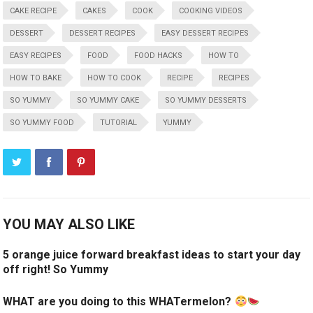
CAKE RECIPE
CAKES
COOK
COOKING VIDEOS
DESSERT
DESSERT RECIPES
EASY DESSERT RECIPES
EASY RECIPES
FOOD
FOOD HACKS
HOW TO
HOW TO BAKE
HOW TO COOK
RECIPE
RECIPES
SO YUMMY
SO YUMMY CAKE
SO YUMMY DESSERTS
SO YUMMY FOOD
TUTORIAL
YUMMY
YOU MAY ALSO LIKE
5 orange juice forward breakfast ideas to start your day
off right! So Yummy
WHAT are you doing to this WHATermelon?