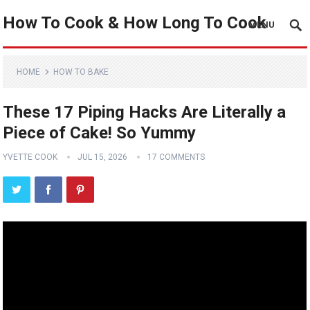
How To Cook & How Long To Cook
MENU
HOME
HOW TO BAKE
These 17 Piping Hacks Are Literally a
Piece of Cake! So Yummy
YVETTE COOK
JUL 15, 2026
17 COMMENTS